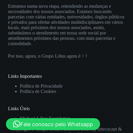
Entramos numa nova etapa, entendendo as mudanças e
necessidades dos nossos associados. Estamos buscando
parcerias com várias entidades, universidades, órgãos públicos
e privados para ofertar atividades multidisciplinares em vários
locais, mais próximos dos nossos associados, assim,
substituímos o atendimento em nossa sede social por
atendimentos próximos das pessoas, com mais parcerias e
comodidade.
Por isso, agora, o Grupo Lótus agora é + !
Links Importantes
Política de Privacidade
Política de Cookies
Links Úteis
Michael J. Fox Foundation
Fale conosco pelo Whatsapp
Rede Luci Montoro
Copyright © Grupo Lótus Parkinson 2026 by
artecor.net
&