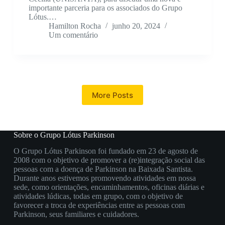
importante parceria para os associados do Grupo
Lótus.…
Hamilton Rocha
junho 20, 2024
Um comentário
More Posts
Sobre o Grupo Lótus Parkinson
O Grupo Lótus Parkinson foi fundado em 23 de agosto de
2008 com o objetivo de promover a (re)integração social das
pessoas com a doença de Parkinson na Baixada Santista.
Durante anos estivemos promovendo atividades em nossa
sede, como orientações, encaminhamentos, oficinas diárias e
atividades lúdicas, todas em grupo, com o objetivo de
favorecer a troca de experiências entre as pessoas com
Parkinson, seus familiares e cuidadores.