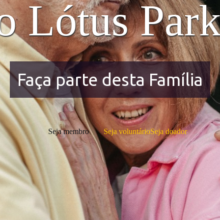
o Lótus Park
Faça parte desta Família
Seja membro
Seja voluntário
Seja doador