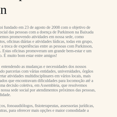
on
oi fundado em 23 de agosto de 2008 com o objetivo de
social das pessoas com a doença de Parkinson na Baixada
ivemos promovendo atividades em nossa sede, como
s, oficinas diárias e atividades lúdicas, todas em grupo,
 a troca de experiências entre as pessoas com Parkinson,
es. Estas oficinas promoveram um grande bem-estar e um
o. É muito bom estar entre amigos!
 entendendo as mudanças e necessidades dos nossos
do parcerias com várias entidades, universidades, órgãos
rtar atividades multidisciplinares em vários locais, mais
ados que encontravam dificuldades para locomoção até a
 uma decisão coletiva, em Assembleia, que resolvemos
 nossa sede social por atendimentos próximos das pessoas,
didade.
s, fonoaudiólogos, fisioterapeutas, assessorias jurídicas,
 outras, para oferecer mais opções e maior comodidade a