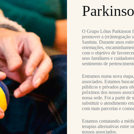
Parkins
O Grupo Lótus Parkinson f
promover a (re)integração 
Santista. Durante anos est
orientações, encaminhamento
com o objetivo de favorecer
seus familiares e cuidador
sentimento de pertenciment
Entramos numa nova etapa,
associados. Estamos buscan
públicos e privados para ofe
próximos dos nossos associ
nossa sede. Foi a partir de
substituir o atendimento em
com mais parcerias e como
Estamos contatando a médico
terapias alternativas entre
nossos associados.