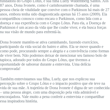
fundadora do Grupo Lótus, e sua filha Luely Wildemberg Santos. Aos
87 anos, Dona Ivonete, como é carinhosamente chamada, é uma
pessoa cheia de vitalidade que convive com o Parkinson há mais de 27
anos, embora tenha sido diagnosticada apenas há 15 anos (2009). Ela
compartilhou conosco como encara o Parkinson, como lida com a
doença e sua experiência com o Grupo Lótus. Para ela, a Doença de
Parkinson é um acaso da vida que lhe coube viver, e ela busca forças
na sua visão de mundo para enfrentá-la.
Dona Ivonete mantém-se ativa caminhando, fazendo exercícios,
participando da vida social do bairro e além. Ela se move quando e
como pode, procurando sempre a alegria e a convivência como formas
de viver bem. Não podemos deixar de mencionar seu famoso bolo de
tapioca, adorado por todos do Grupo Lótus, que tivemos a
oportunidade de saborear durante a entrevista. Uma delícia
comprovada!
Também entrevistamos sua filha, Luely, que nos explicou sua
percepção sobre o Grupo Lótus e o impacto positivo que ele teve na
vida de sua mãe. A trajetória de Dona Ivonete é digna de ser conhecida
– uma pessoa alegre, com uma disposição pela vida admirável e
encorajadora. Vale muito a pena conferir a entrevista e compartilhar
essa inspiradora história.