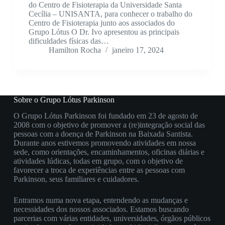
do Centro de Fisioterapia da Universidade Santa
Cecília – UNISANTA, para conhecer o trabalho do
Centro de Fisioterapia junto aos associados do
Grupo Lótus O Dr. Ivo apresentou as principais
dificuldades físicas das…
Hamilton Rocha
janeiro 17, 2024
Sobre o Grupo Lótus Parkinson
O Grupo Lótus Parkinson foi fundado em 23 de agosto de
2008 com o objetivo de promover a (re)integração social das
pessoas com a doença de Parkinson na Baixada Santista.
Durante anos estivemos promovendo atividades em nossa
sede, como orientações, encaminhamentos, oficinas diárias e
atividades lúdicas, todas em grupo, com o objetivo de
favorecer a troca de experiências entre as pessoas com
Parkinson, seus familiares e cuidadores.
Entramos numa nova etapa, entendendo as mudanças e
necessidades dos nossos associados. Estamos buscando
parcerias com várias entidades, universidades, órgãos públicos