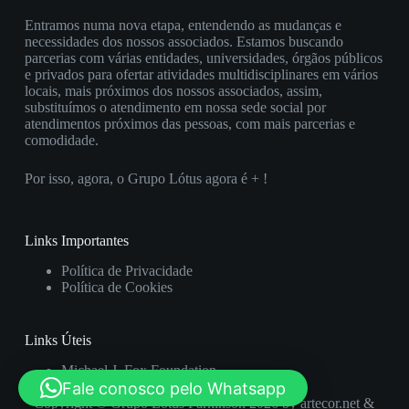
Entramos numa nova etapa, entendendo as mudanças e
necessidades dos nossos associados. Estamos buscando
parcerias com várias entidades, universidades, órgãos públicos
e privados para ofertar atividades multidisciplinares em vários
locais, mais próximos dos nossos associados, assim,
substituímos o atendimento em nossa sede social por
atendimentos próximos das pessoas, com mais parcerias e
comodidade.
Por isso, agora, o Grupo Lótus agora é + !
Links Importantes
Política de Privacidade
Política de Cookies
Links Úteis
Michael J. Fox Foundation
Fale conosco pelo Whatsapp
Rede Luci Montoro
Copyright © Grupo Lótus Parkinson 2026 by
artecor.net
&