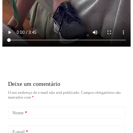
Deixe um comentário
O seu endereço de e-mail não será publicado.
Campos obrigatórios são
marcados com
*
Nome
*
E-mail
*