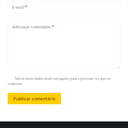
E-mail
*
Adicionar comentário
*
Salvar meus dados neste navegador para a próxima vez que eu
comentar.
Publicar comentário