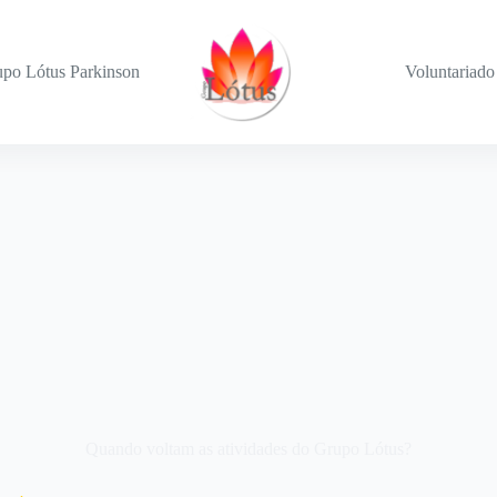
po Lótus Parkinson
Voluntariado
Quando voltam as atividades do Grupo Lótus?