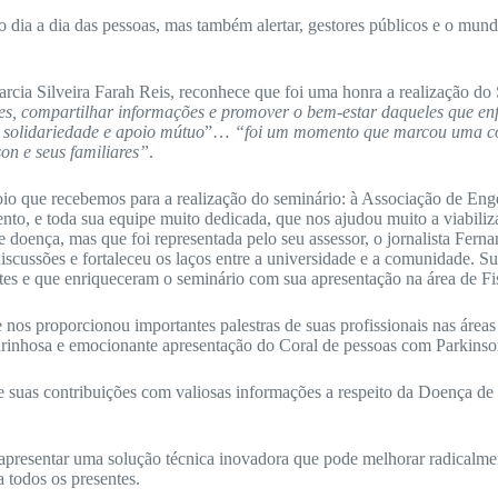
a a dia das pessoas, mas também alertar, gestores públicos e o mundo c
arcia Silveira Farah Reis, reconhece que foi uma honra a realização do
ções, compartilhar informações e promover o bem-estar daqueles que en
solidariedade e apoio mútuo
”…
“foi um momento que marcou uma conv
on e seus familiares”
.
io que recebemos para a realização do seminário: à Associação de Eng
nto, e toda sua equipe muito dedicada, que nos ajudou muito a viabiliz
 doença, mas que foi representada pelo seu assessor, o jornalista Fern
scussões e fortaleceu os laços entre a universidade e a comunidade. S
s e que enriqueceram o seminário com sua apresentação na área de Fis
 proporcionou importantes palestras de suas profissionais nas áreas 
arinhosa e emocionante apresentação do Coral de pessoas com Parkinso
uas contribuições com valiosas informações a respeito da Doença de P
presentar uma solução técnica inovadora que pode melhorar radicalmen
 todos os presentes.