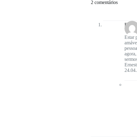
2 comentários
Ernest
Estar 
amávei
pessoa
agora,
sermos
Ernest
24.04