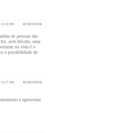
/ 6:16 PM
RESPONDER
anhia de pessoas tão
 fez ,sem dúvida, uma
ortante na vida é o
s a possibilidade de
/ 9:27 PM
RESPONDER
o momento e aproveitar