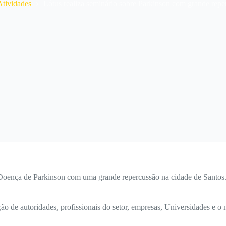
e
Atividades
Lótus realiza seminário sobre Parkinson com grande repe
a Doença de Parkinson com uma grande repercussão na cidade de Santos
o de autoridades, profissionais do setor, empresas, Universidades e o 