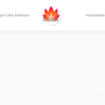
po Lótus Parkinson
Voluntariado
Lótus realiza seminário sobre Parkinson com grande repercussão