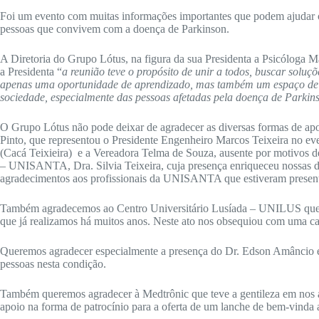
Foi um evento com muitas informações importantes que podem ajudar o di
pessoas que convivem com a doença de Parkinson.
A Diretoria do Grupo Lótus, na figura da sua Presidenta a Psicóloga M
a Presidenta “
a reunião teve o propósito de unir a todos, buscar solu
apenas uma oportunidade de aprendizado, mas também um espaço de 
sociedade, especialmente das pessoas afetadas pela doença de Parkins
O Grupo Lótus não pode deixar de agradecer as diversas formas de apo
Pinto, que representou o Presidente Engenheiro Marcos Teixeira no eve
(Cacá Teixieira) e a Vereadora Telma de Souza, ausente por motivos de
– UNISANTA, Dra. Silvia Teixeira, cuja presença enriqueceu nossas di
agradecimentos aos profissionais da UNISANTA que estiveram presente
Também agradecemos ao Centro Universitário Lusíada – UNILUS que nos
que já realizamos há muitos anos. Neste ato nos obsequiou com uma c
Queremos agradecer especialmente a presença do Dr. Edson Amâncio e s
pessoas nesta condição.
Também queremos agradecer à Medtrônic que teve a gentileza em nos a
apoio na forma de patrocínio para a oferta de um lanche de bem-vinda a