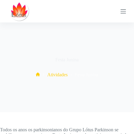
P
u
l
a
r
p
a
r
a
o
c
Festa Junina
o
n
Home
Atividades
Festa Junina
t
e
ú
d
o
Todos os anos os parkinsonianos do Grupo Lótus Parkinson se