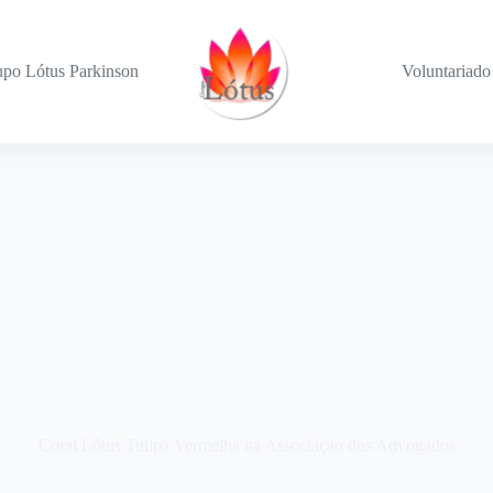
po Lótus Parkinson
Voluntariado
Coral Lótus Tulipa Vermelha na Associação dos Advogados