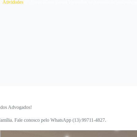
ome
Atividades
Coral Lótus Tulipa Vermelha na Associação dos Advo
o dos Advogados!
 família. Fale conosco pelo WhatsApp (13) 99711-4827.