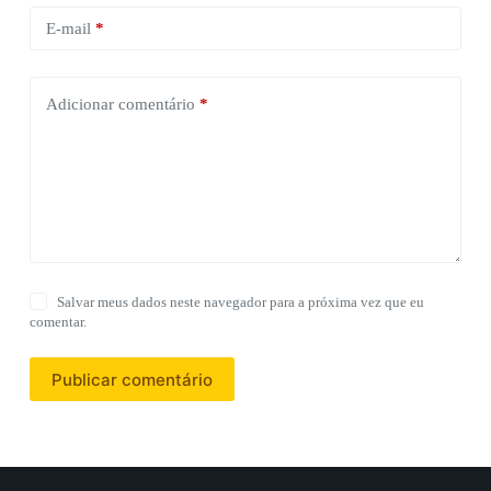
E-mail
*
Adicionar comentário
*
Salvar meus dados neste navegador para a próxima vez que eu
comentar.
Publicar comentário