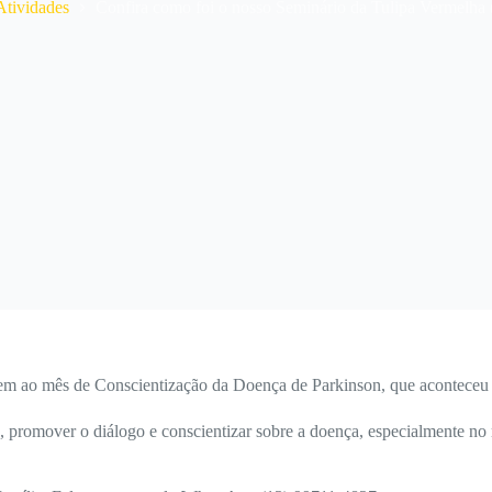
e
Atividades
Confira como foi o nosso Seminário da Tulipa Vermelha 
 ao mês de Conscientização da Doença de Parkinson, que aconteceu no
s, promover o diálogo e conscientizar sobre a doença, especialmente no