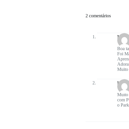
2 comentários
Marga
Boa ta
Foi 
Apren
Ador
Muito
Lucie
Muito 
com Pa
o Park