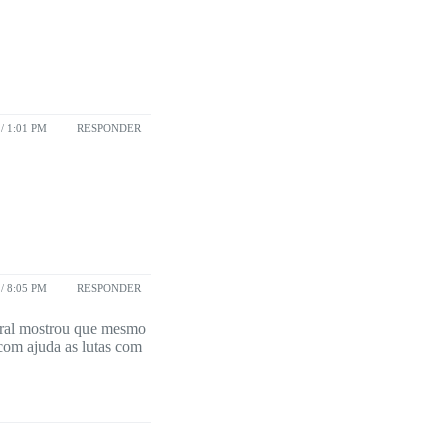
/ 1:01 PM
RESPONDER
/ 8:05 PM
RESPONDER
coral mostrou que mesmo
com ajuda as lutas com