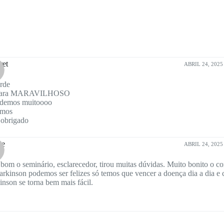
ret
ABRIL 24, 2025 
rde
Mara MARAVILHOSO
demos muitoooo
amos
 obrigado
ne
ABRIL 24, 2025 
bom o seminário, esclarecedor, tirou muitas dúvidas. Muito bonito o 
rkinson podemos ser felizes só temos que vencer a doença dia a dia e 
inson se torna bem mais fácil.