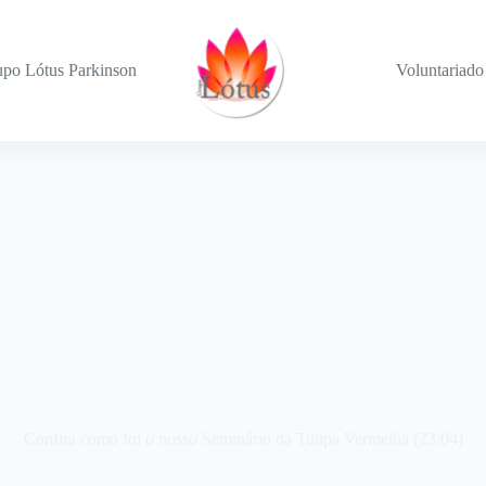
po Lótus Parkinson
Voluntariado
Confira como foi o nosso Seminário da Tulipa Vermelha (23/04)