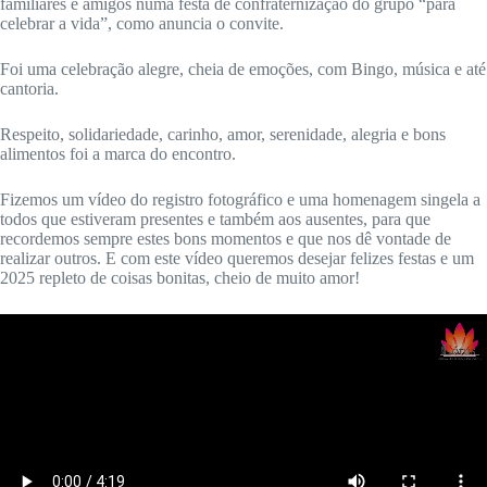
familiares e amigos numa festa de confraternização do grupo “para
celebrar a vida”, como anuncia o convite.
Foi uma celebração alegre, cheia de emoções, com Bingo, música e até
cantoria.
Respeito, solidariedade, carinho, amor, serenidade, alegria e bons
alimentos foi a marca do encontro.
Fizemos um vídeo do registro fotográfico e uma homenagem singela a
todos que estiveram presentes e também aos ausentes, para que
recordemos sempre estes bons momentos e que nos dê vontade de
realizar outros. E com este vídeo queremos desejar felizes festas e um
2025 repleto de coisas bonitas, cheio de muito amor!