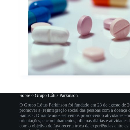
Sobre o Grupo Lótus Parkinson
O Grupo Lótus Parkinson foi fundado em 23 de agosto de 2
promover a (re)integração social das pessoas com a doença
Santista. Durante anos estivemos promovendo atividades e
orientações, encaminhamentos, oficinas diárias e atividades 
com o objetivo de favorecer a troca de experiências entre a