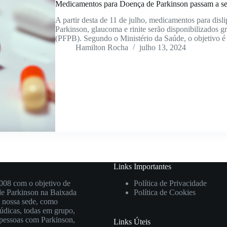
Medicamentos para Doença de Parkinson passam a ser
A partir desta de 11 de julho, medicamentos para disli
Parkinson, glaucoma e rinite serão disponibilizados 
(PFPB). Segundo o Ministério da Saúde, o objetivo é
Hamilton Rocha
julho 13, 2024
Links Importantes
008 com o objetivo de
Política de Privacidade
 de Parkinson na Baixada
Política de Cookies
m nossa sede, como
lúdicas, todas em grupo,
s pessoas com Parkinson,
Links Úteis